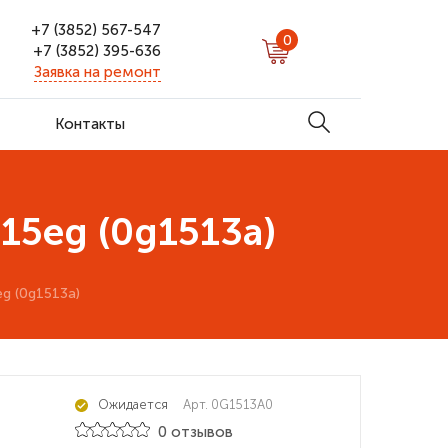
+7 (3852) 567-547
0
+7 (3852) 395-636
Заявка на ремонт
Контакты
15eg (0g1513a)
g (0g1513a)
Ожидается
Арт. 0G1513A0
0 отзывов