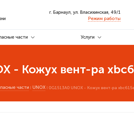
г. Барнаул, ул. Власихинская, 49/1
хни
Режим работы
пасные части
Услуги
 - Кожух вент-ра xbc6
апасные части
UNOX
0G1513A0 UNOX - Кожух вент-ра xbc615e