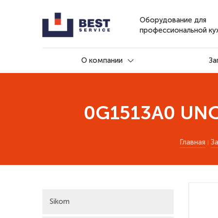
Оборудование для
профессиональной ку
О компании
За
0G1513A0 UNOX
Главная
З
Sikom